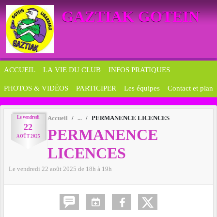
Panneau de gestion des cookies
GAZTIAK GOTEIN
ACCUEIL
LA VIE DU CLUB
INFOS PRATIQUES
PHOTOS & VIDÉOS
PARTICIPER
Les équipes
Contact et plan
Le
vendredi
Accueil
PERMANENCE LICENCES
22
PERMANENCE
AOÛT
2025
LICENCES
Le
vendredi
22
août
2025
de 18h à 19h