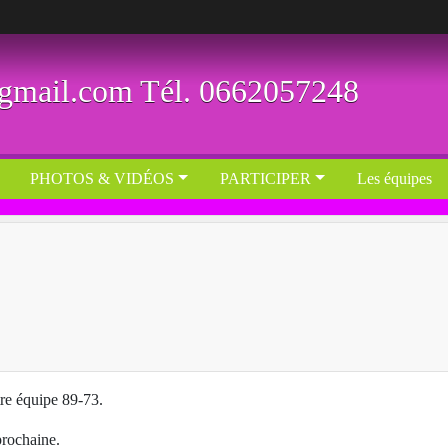
@gmail.com Tél. 0662057248
PHOTOS & VIDÉOS
PARTICIPER
Les équipes
tre équipe 89-73.
prochaine.