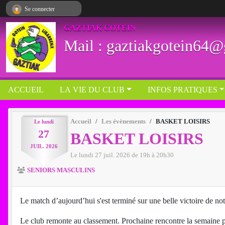
Panneau de gestion des cookies
Se connecter
GAZTIAK GOTEIN
Mail : gaztiakgotein64
ACCUEIL
LA VIE DU CLUB
INFOS PRATIQUES
Accueil
Les évènements
BASKET LOISIRS
Le
lundi
27
BASKET LOISIRS
JUIL.
2026
Le
lundi
27
juil.
2026
de 19h à 20h30
SENIORS MASCULINS
Le match d’aujourd’hui s'est terminé sur une belle victoire de no
Le club remonte au classement. Prochaine rencontre la semaine 